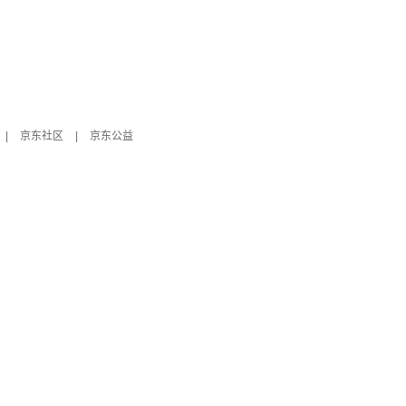
|
京东社区
|
京东公益