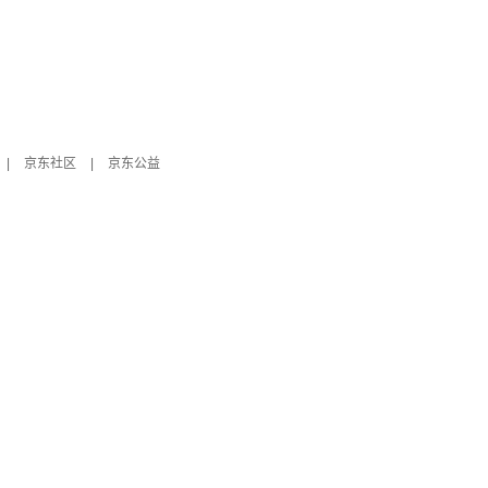
|
京东社区
|
京东公益