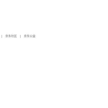
|
京东社区
|
京东公益