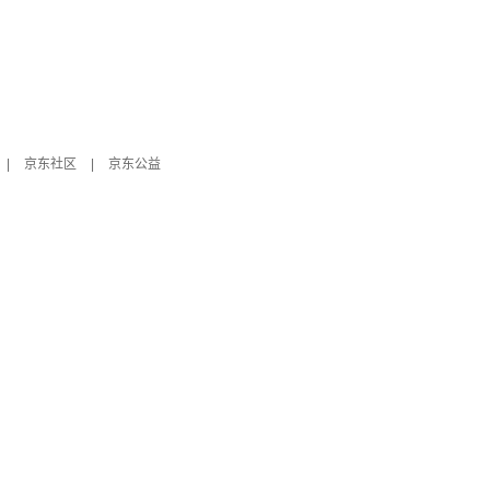
|
京东社区
|
京东公益