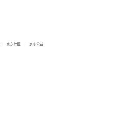
|
京东社区
|
京东公益