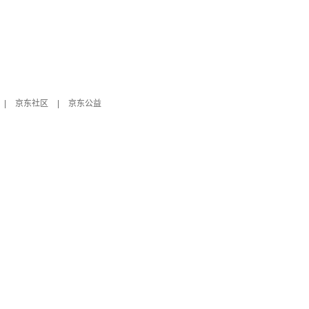
|
京东社区
|
京东公益