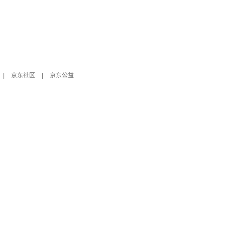
|
京东社区
|
京东公益