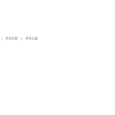
|
京东社区
|
京东公益