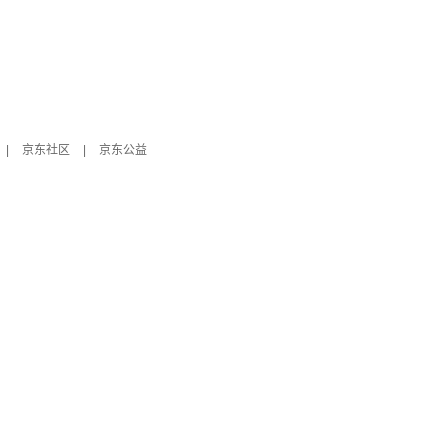
|
京东社区
|
京东公益