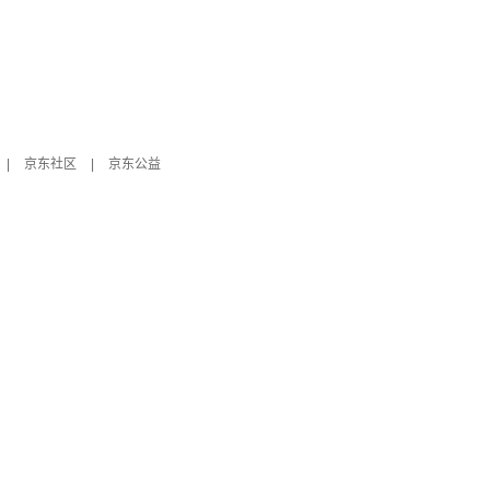
|
京东社区
|
京东公益