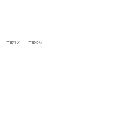
|
京东社区
|
京东公益