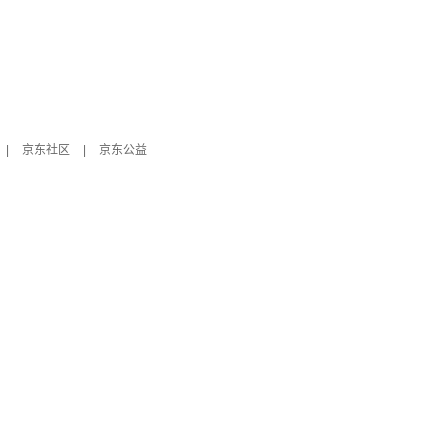
|
京东社区
|
京东公益