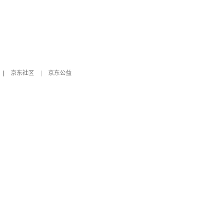
|
京东社区
|
京东公益