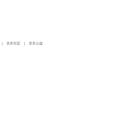
|
京东社区
|
京东公益