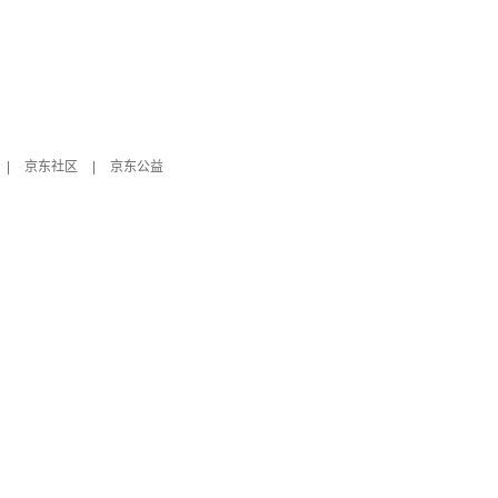
|
京东社区
|
京东公益