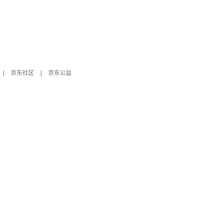
|
京东社区
|
京东公益