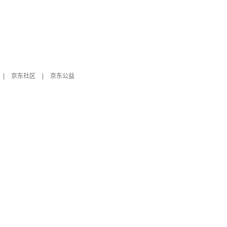
|
京东社区
|
京东公益