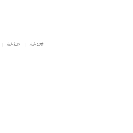
|
京东社区
|
京东公益