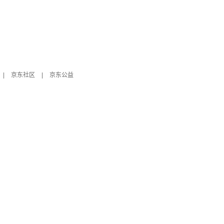
|
京东社区
|
京东公益