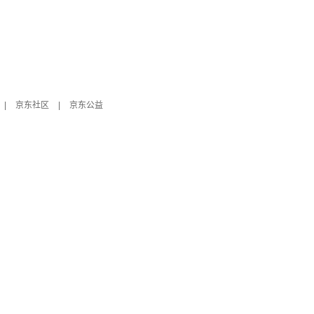
|
京东社区
|
京东公益