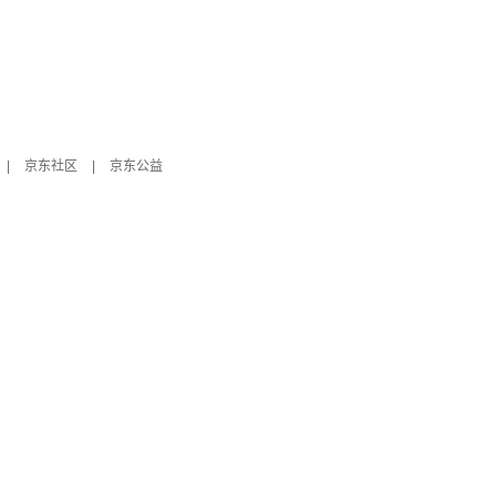
|
京东社区
|
京东公益