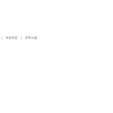
|
京东社区
|
京东公益