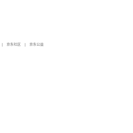
|
京东社区
|
京东公益