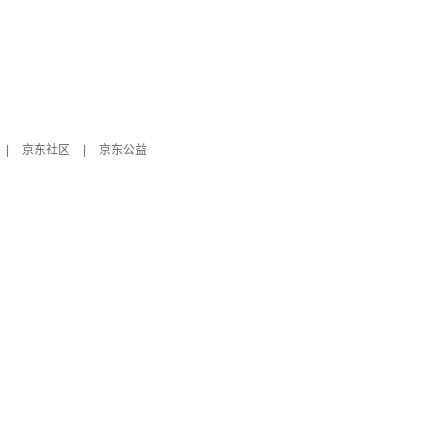
|
京东社区
|
京东公益