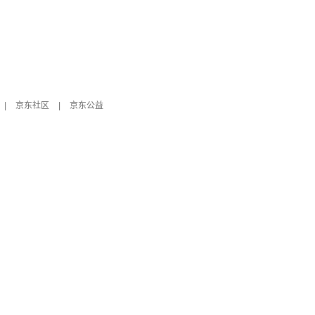
|
京东社区
|
京东公益