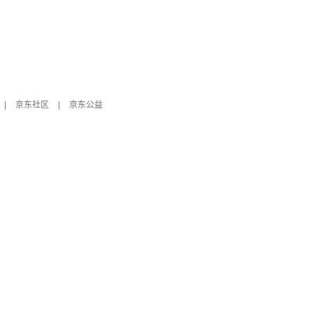
|
京东社区
|
京东公益