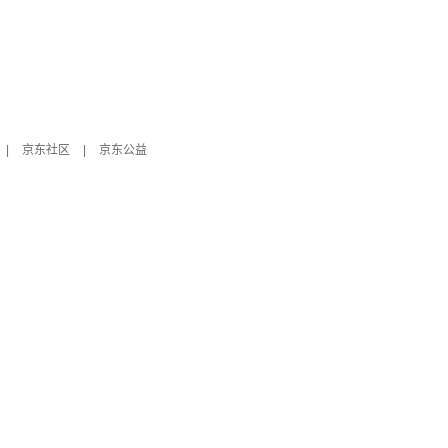
|
京东社区
|
京东公益