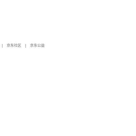
|
京东社区
|
京东公益