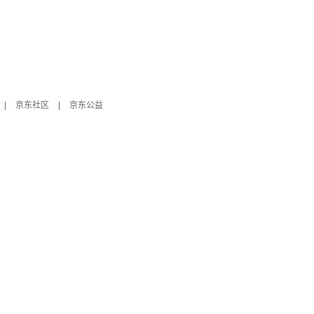
|
京东社区
|
京东公益