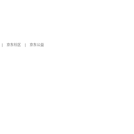
|
京东社区
|
京东公益