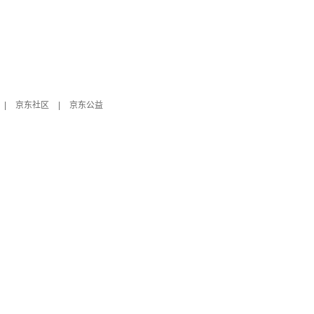
|
京东社区
|
京东公益