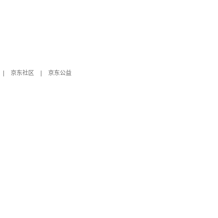
|
京东社区
|
京东公益