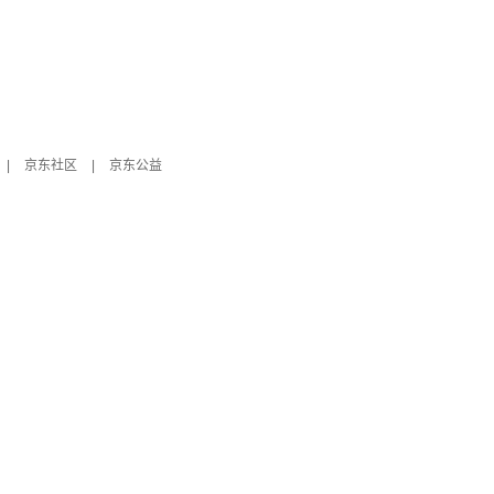
|
京东社区
|
京东公益