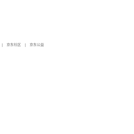
|
京东社区
|
京东公益