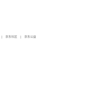
|
京东社区
|
京东公益