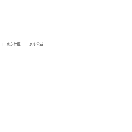
|
京东社区
|
京东公益