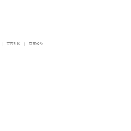
|
京东社区
|
京东公益