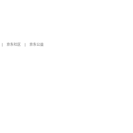
|
京东社区
|
京东公益