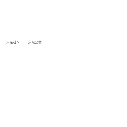
|
京东社区
|
京东公益