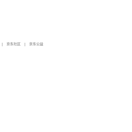
|
京东社区
|
京东公益