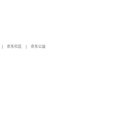
|
京东社区
|
京东公益