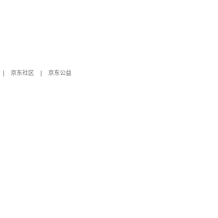
|
京东社区
|
京东公益