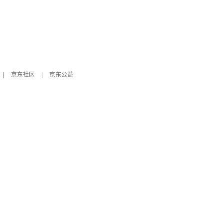
|
京东社区
|
京东公益