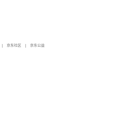
|
京东社区
|
京东公益