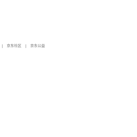
|
京东社区
|
京东公益