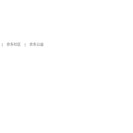
|
京东社区
|
京东公益