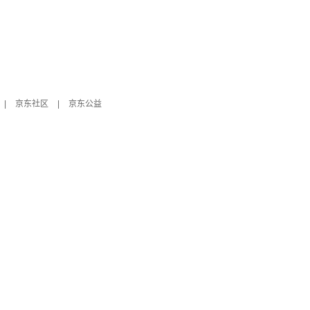
|
京东社区
|
京东公益