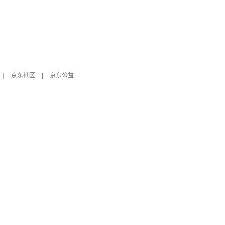
|
京东社区
|
京东公益