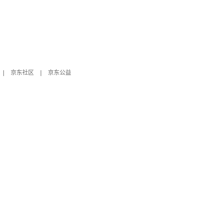
|
京东社区
|
京东公益