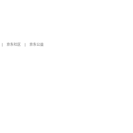
|
京东社区
|
京东公益